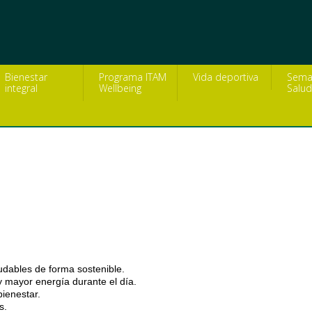
Bienestar
Programa ITAM
Vida deportiva
Sema
integral
Wellbeing
Salud
uí
udables de forma sostenible.
 mayor energía durante el día.
bienestar.
s.