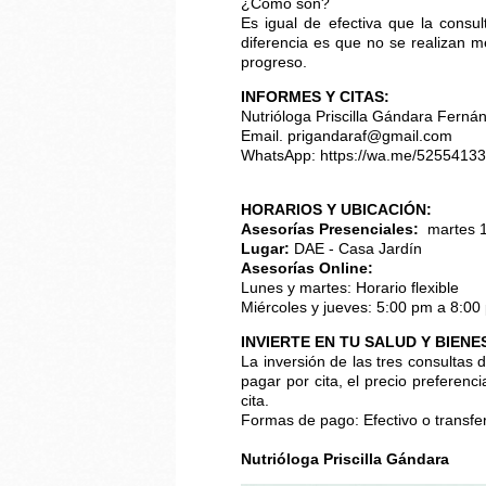
¿Cómo son?
Es igual de efectiva que la consul
diferencia es que no se realizan m
progreso.
INFORMES Y CITAS:
Nutrióloga Priscilla Gándara Ferná
Email. prigandaraf@gmail.com
WhatsApp:
https://wa.me/5255413
HORARIOS Y UBICACIÓN:
Asesorías Presenciales:
martes 1
Lugar:
DAE - Casa Jardín
Asesorías Online:
Lunes y martes: Horario flexible
Miércoles y jueves: 5:00 pm a 8:00
INVIERTE EN TU SALUD Y BIENE
La inversión de las tres consultas 
pagar por cita, el precio preferen
cita.
Formas de pago: Efectivo o transfe
Nutrióloga Priscilla Gándara