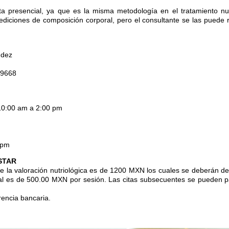
ta presencial, ya que es la misma metodología en el tratamiento nutr
ediciones de composición corporal, pero el consultante se las puede r
ndez
39668
0:00 am a 2:00 pm
 pm
STAR
de la valoración nutriológica es de 1200 MXN los cuales se deberán de 
cial es de 500.00 MXN por sesión. Las citas subsecuentes se pueden p
rencia bancaria.