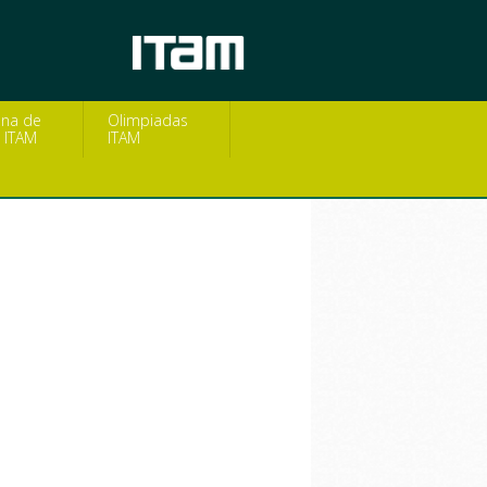
na de
Olimpiadas
 ITAM
ITAM