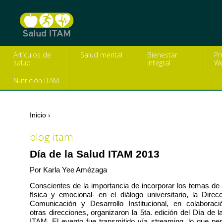
Artículos de
Salud mental
Bienestar
Pr
salud
integral
We
Nutrición ITAM
Inicio
›
Se encuentra usted aquí
blog itam
Día de la Salud ITAM 2013
Por Karla Yee Amézaga
Conscientes de la importancia de incorporar los temas de 
física y emocional- en el diálogo universitario, la Direc
Comunicación y Desarrollo Institucional, en colaborac
otras direcciones, organizaron la 5ta. edición del Día de l
ITAM. El evento fue transmitido vía streaming, lo que per